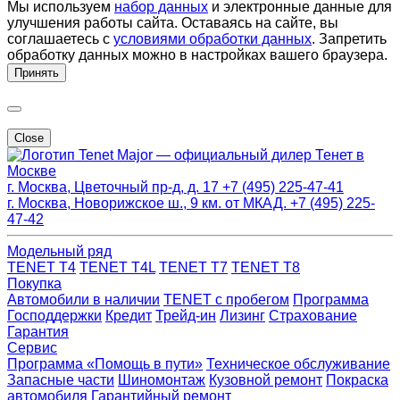
Мы используем
набор данных
и электронные данные для
улучшения работы сайта. Оставаясь на сайте, вы
соглашаетесь с
условиями обработки данных
. Запретить
обработку данных можно в настройках вашего браузера.
Принять
Close
Major — официальный дилер Тенет в
Москве
г. Москва, Цветочный пр-д, д. 17
+7 (495) 225-47-41
г. Москва, Новорижское ш., 9 км. от МКАД.
+7 (495) 225-
47-42
Модельный ряд
TENET T4
TENET T4L
TENET T7
TENET T8
Покупка
Автомобили в наличии
TENET с пробегом
Программа
Господдержки
Кредит
Трейд-ин
Лизинг
Страхование
Гарантия
Сервис
Программа «Помощь в пути»
Техническое обслуживание
Запасные части
Шиномонтаж
Кузовной ремонт
Покраска
автомобиля
Гарантийный ремонт