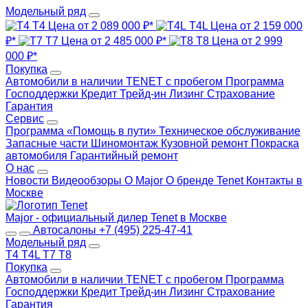
Модельный ряд
T4
Цена от 2 089 000 ₽*
T4L
Цена от 2 159 000
₽*
T7
Цена от 2 485 000 ₽*
T8
Цена от 2 999
000 ₽*
Покупка
Автомобили в наличии
TENET с пробегом
Программа
Господдержки
Кредит
Трейд-ин
Лизинг
Страхование
Гарантия
Сервис
Программа «Помощь в пути»
Техническое обслуживание
Запасные части
Шиномонтаж
Кузовной ремонт
Покраска
автомобиля
Гарантийный ремонт
О нас
Новости
Видеообзоры
О Major
О бренде Tenet
Контакты в
Москве
Major - официальный дилер Tenet в Москве
Автосалоны
+7 (495) 225-47-41
Модельный ряд
T4
T4L
T7
T8
Покупка
Автомобили в наличии
TENET с пробегом
Программа
Господдержки
Кредит
Трейд-ин
Лизинг
Страхование
Гарантия