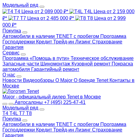
Модельный ряд
T4
Цена от 2 089 000 ₽*
T4L
Цена от 2 159 000
₽*
T7
Цена от 2 485 000 ₽*
T8
Цена от 2 999
000 ₽*
Покупка
Автомобили в наличии
TENET с пробегом
Программа
Господдержки
Кредит
Трейд-ин
Лизинг
Страхование
Гарантия
Сервис
Программа «Помощь в пути»
Техническое обслуживание
Запасные части
Шиномонтаж
Кузовной ремонт
Покраска
автомобиля
Гарантийный ремонт
О нас
Новости
Видеообзоры
О Major
О бренде Tenet
Контакты в
Москве
Major - официальный дилер Tenet в Москве
Автосалоны
+7 (495) 225-47-41
Модельный ряд
T4
T4L
T7
T8
Покупка
Автомобили в наличии
TENET с пробегом
Программа
Господдержки
Кредит
Трейд-ин
Лизинг
Страхование
Гарантия