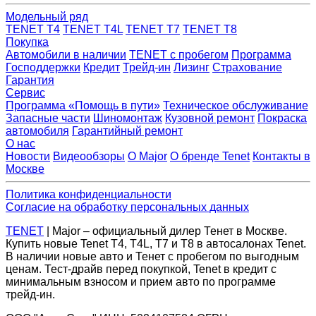
Модельный ряд
TENET T4
TENET T4L
TENET T7
TENET T8
Покупка
Автомобили в наличии
TENET с пробегом
Программа
Господдержки
Кредит
Трейд-ин
Лизинг
Страхование
Гарантия
Сервис
Программа «Помощь в пути»
Техническое обслуживание
Запасные части
Шиномонтаж
Кузовной ремонт
Покраска
автомобиля
Гарантийный ремонт
О нас
Новости
Видеообзоры
О Major
О бренде Tenet
Контакты в
Москве
Политика конфиденциальности
Согласие на обработку персональных данных
TENET
| Major – официальный дилер Тенет в Москве.
Купить новые Tenet Т4, T4L, Т7 и Т8 в автосалонах Tenet.
В наличии новые авто и Тенет с пробегом по выгодным
ценам. Тест-драйв перед покупкой, Tenet в кредит с
минимальным взносом и прием авто по программе
трейд-ин.