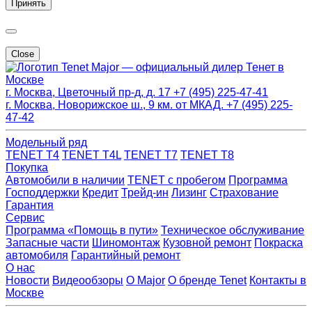
Принять
Close
Major — официальный дилер Тенет в
Москве
г. Москва, Цветочный пр-д, д. 17
+7 (495) 225-47-41
г. Москва, Новорижское ш., 9 км. от МКАД.
+7 (495) 225-
47-42
Модельный ряд
TENET T4
TENET T4L
TENET T7
TENET T8
Покупка
Автомобили в наличии
TENET с пробегом
Программа
Господдержки
Кредит
Трейд-ин
Лизинг
Страхование
Гарантия
Сервис
Программа «Помощь в пути»
Техническое обслуживание
Запасные части
Шиномонтаж
Кузовной ремонт
Покраска
автомобиля
Гарантийный ремонт
О нас
Новости
Видеообзоры
О Major
О бренде Tenet
Контакты в
Москве