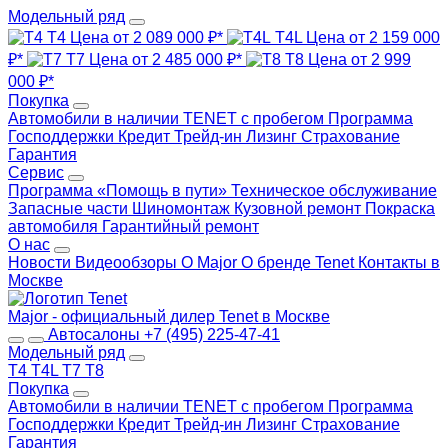
Модельный ряд
T4
Цена от 2 089 000 ₽*
T4L
Цена от 2 159 000
₽*
T7
Цена от 2 485 000 ₽*
T8
Цена от 2 999
000 ₽*
Покупка
Автомобили в наличии
TENET с пробегом
Программа
Господдержки
Кредит
Трейд-ин
Лизинг
Страхование
Гарантия
Сервис
Программа «Помощь в пути»
Техническое обслуживание
Запасные части
Шиномонтаж
Кузовной ремонт
Покраска
автомобиля
Гарантийный ремонт
О нас
Новости
Видеообзоры
О Major
О бренде Tenet
Контакты в
Москве
Major - официальный дилер Tenet в Москве
Автосалоны
+7 (495) 225-47-41
Модельный ряд
T4
T4L
T7
T8
Покупка
Автомобили в наличии
TENET с пробегом
Программа
Господдержки
Кредит
Трейд-ин
Лизинг
Страхование
Гарантия