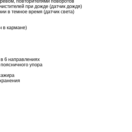
гревом, повторителями поворотов
чистителей при дожде (датчик дождя)
и в темное время (датчик света)
ч в кармане)
 в 6 направлениях
 поясничного упора
сажира
 хранения