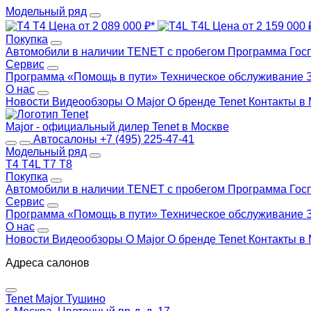
Модельный ряд
T4
Цена от 2 089 000 ₽*
T4L
Цена от 2 159 000 
Покупка
Автомобили в наличии
TENET с пробегом
Программа Гос
Сервис
Программа «Помощь в пути»
Техническое обслуживание
О нас
Новости
Видеообзоры
О Major
О бренде Tenet
Контакты в
Major - официальный дилер Tenet в Москве
Автосалоны
+7 (495) 225-47-41
Модельный ряд
T4
T4L
T7
T8
Покупка
Автомобили в наличии
TENET с пробегом
Программа Гос
Сервис
Программа «Помощь в пути»
Техническое обслуживание
О нас
Новости
Видеообзоры
О Major
О бренде Tenet
Контакты в
Адреса салонов
Tenet Major Тушино