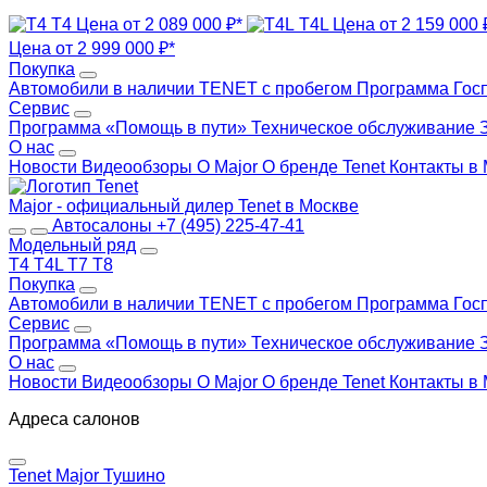
T4
Цена от 2 089 000 ₽*
T4L
Цена от 2 159 000 
Цена от 2 999 000 ₽*
Покупка
Автомобили в наличии
TENET с пробегом
Программа Гос
Сервис
Программа «Помощь в пути»
Техническое обслуживание
О нас
Новости
Видеообзоры
О Major
О бренде Tenet
Контакты в
Major - официальный дилер Tenet в Москве
Автосалоны
+7 (495) 225-47-41
Модельный ряд
T4
T4L
T7
T8
Покупка
Автомобили в наличии
TENET с пробегом
Программа Гос
Сервис
Программа «Помощь в пути»
Техническое обслуживание
О нас
Новости
Видеообзоры
О Major
О бренде Tenet
Контакты в
Адреса салонов
Tenet Major Тушино