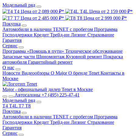
Модельный ряд
T4
Цена от 2 089 000 ₽*
T4L
Цена от 2 159 000 ₽*
T7
Цена от 2 485 000 ₽*
T8
Цена от 2 999 000 ₽*
Покупка
Автомобили в наличии
TENET с пробегом
Программа
Господдержки
Кредит
Трейд-ин
Лизинг
Страхование
Гарантия
Сервис
Программа «Помощь в пути»
Техническое обслуживание
Запасные части
Шиномонтаж
Кузовной ремонт
Покраска
автомобиля
Гарантийный ремонт
О нас
Новости
Видеообзоры
О Major
О бренде Tenet
Контакты в
Москве
Major - официальный дилер Tenet в Москве
Автосалоны
+7 (495) 225-47-41
Модельный ряд
T4
T4L
T7
T8
Покупка
Автомобили в наличии
TENET с пробегом
Программа
Господдержки
Кредит
Трейд-ин
Лизинг
Страхование
Гарантия
Сервис