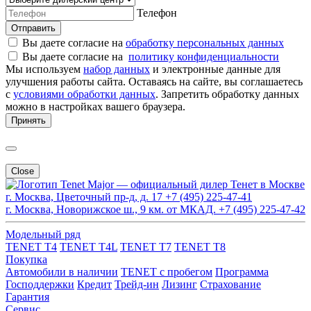
Телефон
Отправить
Вы даете согласие на
обработку персональных данных
Вы даете согласие на
политику конфиденциальности
Мы используем
набор данных
и электронные данные для
улучшения работы сайта. Оставаясь на сайте, вы соглашаетесь
с
условиями обработки данных
. Запретить обработку данных
можно в настройках вашего браузера.
Принять
Close
Major — официальный дилер Тенет в Москве
г. Москва, Цветочный пр-д, д. 17
+7 (495) 225-47-41
г. Москва, Новорижское ш., 9 км. от МКАД.
+7 (495) 225-47-42
Модельный ряд
TENET T4
TENET T4L
TENET T7
TENET T8
Покупка
Автомобили в наличии
TENET с пробегом
Программа
Господдержки
Кредит
Трейд-ин
Лизинг
Страхование
Гарантия
Сервис