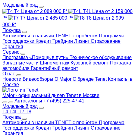
Модельный ряд
T4
Цена от 2 089 000 ₽*
T4L
Цена от 2 159 000
₽*
T7
Цена от 2 485 000 ₽*
T8
Цена от 2 999
000 ₽*
Покупка
Автомобили в наличии
TENET с пробегом
Программа
Господдержки
Кредит
Трейд-ин
Лизинг
Страхование
Гарантия
Сервис
Программа «Помощь в пути»
Техническое обслуживание
Запасные части
Шиномонтаж
Кузовной ремонт
Покраска
автомобиля
Гарантийный ремонт
О нас
Новости
Видеообзоры
О Major
О бренде Tenet
Контакты в
Москве
Major - официальный дилер Tenet в Москве
Автосалоны
+7 (495) 225-47-41
Модельный ряд
T4
T4L
T7
T8
Покупка
Автомобили в наличии
TENET с пробегом
Программа
Господдержки
Кредит
Трейд-ин
Лизинг
Страхование
Гарантия