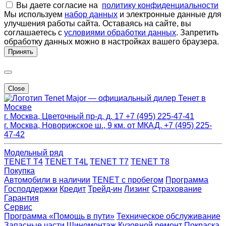
Вы даете согласие на
политику конфиденциальности
Мы используем
набор данных
и электронные данные для
улучшения работы сайта. Оставаясь на сайте, вы
соглашаетесь с
условиями обработки данных
. Запретить
обработку данных можно в настройках вашего браузера.
Принять
Close
Major — официальный дилер Тенет в
Москве
г. Москва, Цветочный пр-д, д. 17
+7 (495) 225-47-41
г. Москва, Новорижское ш., 9 км. от МКАД.
+7 (495) 225-
47-42
Модельный ряд
TENET T4
TENET T4L
TENET T7
TENET T8
Покупка
Автомобили в наличии
TENET с пробегом
Программа
Господдержки
Кредит
Трейд-ин
Лизинг
Страхование
Гарантия
Сервис
Программа «Помощь в пути»
Техническое обслуживание
Запасные части
Шиномонтаж
Кузовной ремонт
Покраска