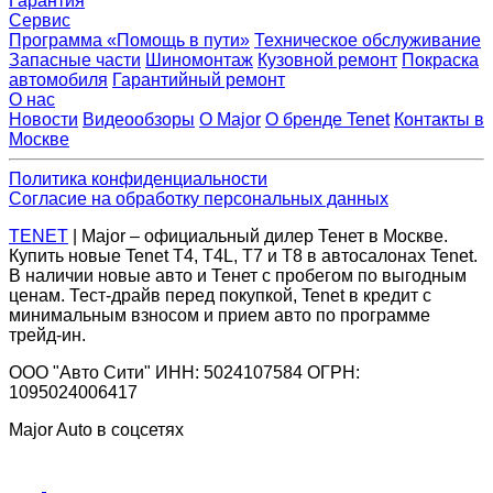
Гарантия
Сервис
Программа «Помощь в пути»
Техническое обслуживание
Запасные части
Шиномонтаж
Кузовной ремонт
Покраска
автомобиля
Гарантийный ремонт
О нас
Новости
Видеообзоры
О Major
О бренде Tenet
Контакты в
Москве
Политика конфиденциальности
Согласие на обработку персональных данных
TENET
| Major – официальный дилер Тенет в Москве.
Купить новые Tenet Т4, T4L, Т7 и Т8 в автосалонах Tenet.
В наличии новые авто и Тенет с пробегом по выгодным
ценам. Тест-драйв перед покупкой, Tenet в кредит с
минимальным взносом и прием авто по программе
трейд-ин.
ООО "Авто Сити" ИНН: 5024107584 ОГРН:
1095024006417
Major Auto в соцсетях