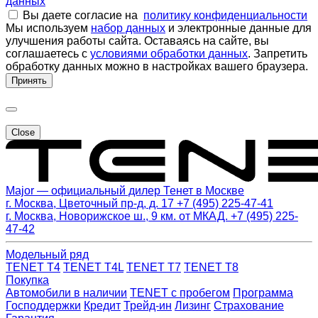
данных
Вы даете согласие на
политику конфиденциальности
Мы используем
набор данных
и электронные данные для
улучшения работы сайта. Оставаясь на сайте, вы
соглашаетесь с
условиями обработки данных
. Запретить
обработку данных можно в настройках вашего браузера.
Принять
Close
Major — официальный дилер Тенет в Москве
г. Москва, Цветочный пр-д, д. 17
+7 (495) 225-47-41
г. Москва, Новорижское ш., 9 км. от МКАД.
+7 (495) 225-
47-42
Модельный ряд
TENET T4
TENET T4L
TENET T7
TENET T8
Покупка
Автомобили в наличии
TENET с пробегом
Программа
Господдержки
Кредит
Трейд-ин
Лизинг
Страхование