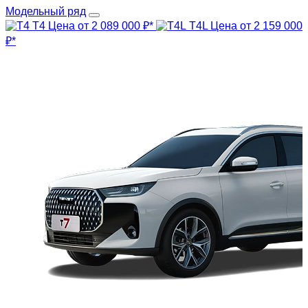
Модельный ряд
T4
Цена от 2 089 000 ₽*
T4L
Цена от 2 159 000
₽*