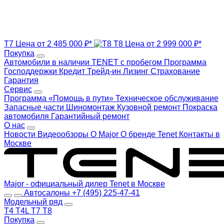
T7
Цена от 2 485 000 ₽*
T8
Цена от 2 999 000 ₽*
Покупка
Автомобили в наличии
TENET с пробегом
Программа
Господдержки
Кредит
Трейд-ин
Лизинг
Страхование
Гарантия
Сервис
Программа «Помощь в пути»
Техническое обслуживание
Запасные части
Шиномонтаж
Кузовной ремонт
Покраска
автомобиля
Гарантийный ремонт
О нас
Новости
Видеообзоры
О Major
О бренде Tenet
Контакты в
Москве
Major - официальный дилер Tenet в Москве
Автосалоны
+7 (495) 225-47-41
Модельный ряд
T4
T4L
T7
T8
Покупка