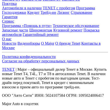
Покупка
Автомобили в наличии
TENET с пробегом
Программа
Господдержки
Кредит
Трейд-ин
Лизинг
Страхование
Гарантия
Сервис
Программа «Помощь в пути»
Техническое обслуживание
Запасные части
Шиномонтаж
Кузовной ремонт
Покраска
автомобиля
Гарантийный ремонт
О нас
Новости
Видеообзоры
О Major
О бренде Tenet
Контакты в
Москве
Политика конфиденциальности
Согласие на обработку персональных данных
TENET
| Major – официальный дилер Тенет в Москве. Купить
новые Tenet Т4, T4L, Т7 и Т8 в автосалонах Tenet. В наличии
новые авто и Тенет с пробегом по выгодным ценам. Тест-
драйв перед покупкой, Tenet в кредит с минимальным
взносом и прием авто по программе трейд-ин.
ООО "Авто Сити" ИНН: 5024107584 ОГРН: 1095024006417
Major Auto в соцсетях