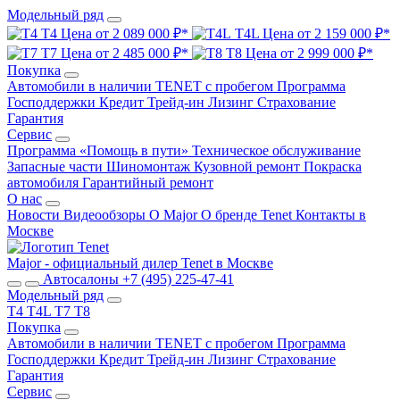
Модельный ряд
T4
Цена от 2 089 000 ₽*
T4L
Цена от 2 159 000 ₽*
T7
Цена от 2 485 000 ₽*
T8
Цена от 2 999 000 ₽*
Покупка
Автомобили в наличии
TENET с пробегом
Программа
Господдержки
Кредит
Трейд-ин
Лизинг
Страхование
Гарантия
Сервис
Программа «Помощь в пути»
Техническое обслуживание
Запасные части
Шиномонтаж
Кузовной ремонт
Покраска
автомобиля
Гарантийный ремонт
О нас
Новости
Видеообзоры
О Major
О бренде Tenet
Контакты в
Москве
Major - официальный дилер Tenet в Москве
Автосалоны
+7 (495) 225-47-41
Модельный ряд
T4
T4L
T7
T8
Покупка
Автомобили в наличии
TENET с пробегом
Программа
Господдержки
Кредит
Трейд-ин
Лизинг
Страхование
Гарантия
Сервис