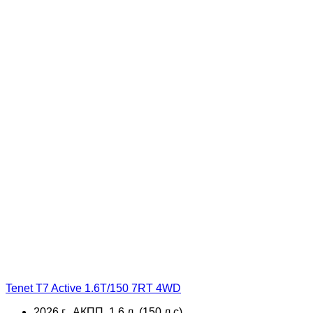
Tenet T7 Active 1.6T/150 7RT 4WD
2026 г., АКПП, 1.6 л, (150 л.с),