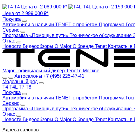
T4
Цена от 2 089 000 ₽*
T4L
Цена от 2 159 000 
Цена от 2 999 000 ₽*
Покупка
Автомобили в наличии
TENET с пробегом
Программа Гос
Сервис
Программа «Помощь в пути»
Техническое обслуживание
О нас
Новости
Видеообзоры
О Major
О бренде Tenet
Контакты в
Major - официальный дилер Tenet в Москве
Автосалоны
+7 (495) 225-47-41
Модельный ряд
T4
T4L
T7
T8
Покупка
Автомобили в наличии
TENET с пробегом
Программа Гос
Сервис
Программа «Помощь в пути»
Техническое обслуживание
О нас
Новости
Видеообзоры
О Major
О бренде Tenet
Контакты в
Адреса салонов