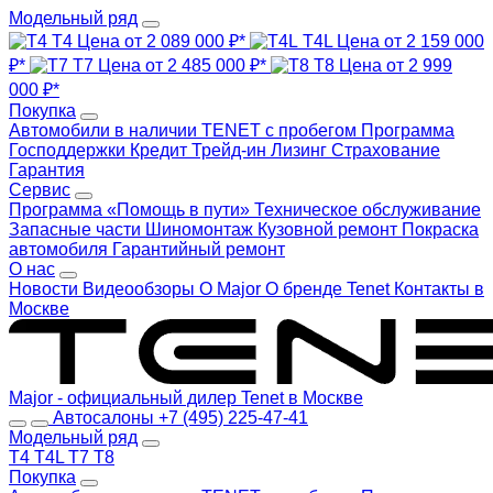
Модельный ряд
T4
Цена от 2 089 000 ₽*
T4L
Цена от 2 159 000
₽*
T7
Цена от 2 485 000 ₽*
T8
Цена от 2 999
000 ₽*
Покупка
Автомобили в наличии
TENET с пробегом
Программа
Господдержки
Кредит
Трейд-ин
Лизинг
Страхование
Гарантия
Сервис
Программа «Помощь в пути»
Техническое обслуживание
Запасные части
Шиномонтаж
Кузовной ремонт
Покраска
автомобиля
Гарантийный ремонт
О нас
Новости
Видеообзоры
О Major
О бренде Tenet
Контакты в
Москве
Major - официальный дилер Tenet в Москве
Автосалоны
+7 (495) 225-47-41
Модельный ряд
T4
T4L
T7
T8
Покупка