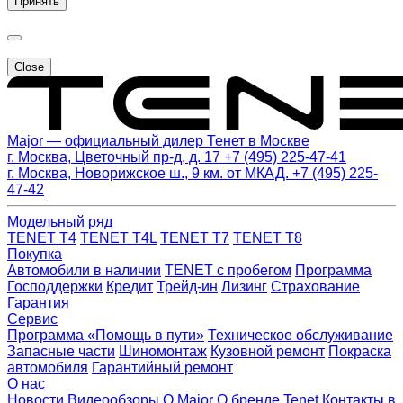
Принять
Close
Major — официальный дилер Тенет в Москве
г. Москва, Цветочный пр-д, д. 17
+7 (495) 225-47-41
г. Москва, Новорижское ш., 9 км. от МКАД.
+7 (495) 225-
47-42
Модельный ряд
TENET T4
TENET T4L
TENET T7
TENET T8
Покупка
Автомобили в наличии
TENET с пробегом
Программа
Господдержки
Кредит
Трейд-ин
Лизинг
Страхование
Гарантия
Сервис
Программа «Помощь в пути»
Техническое обслуживание
Запасные части
Шиномонтаж
Кузовной ремонт
Покраска
автомобиля
Гарантийный ремонт
О нас
Новости
Видеообзоры
О Major
О бренде Tenet
Контакты в