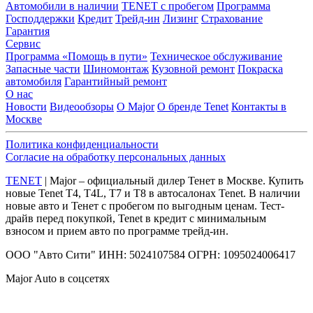
Автомобили в наличии
TENET с пробегом
Программа
Господдержки
Кредит
Трейд-ин
Лизинг
Страхование
Гарантия
Сервис
Программа «Помощь в пути»
Техническое обслуживание
Запасные части
Шиномонтаж
Кузовной ремонт
Покраска
автомобиля
Гарантийный ремонт
О нас
Новости
Видеообзоры
О Major
О бренде Tenet
Контакты в
Москве
Политика конфиденциальности
Согласие на обработку персональных данных
TENET
| Major – официальный дилер Тенет в Москве. Купить
новые Tenet Т4, T4L, Т7 и Т8 в автосалонах Tenet. В наличии
новые авто и Тенет с пробегом по выгодным ценам. Тест-
драйв перед покупкой, Tenet в кредит с минимальным
взносом и прием авто по программе трейд-ин.
ООО "Авто Сити" ИНН: 5024107584 ОГРН: 1095024006417
Major Auto в соцсетях