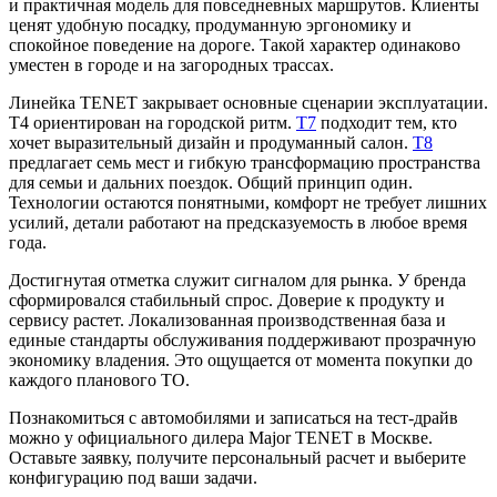
и практичная модель для повседневных маршрутов. Клиенты
ценят удобную посадку, продуманную эргономику и
спокойное поведение на дороге. Такой характер одинаково
уместен в городе и на загородных трассах.
Линейка TENET закрывает основные сценарии эксплуатации.
T4 ориентирован на городской ритм.
T7
подходит тем, кто
хочет выразительный дизайн и продуманный салон.
T8
предлагает семь мест и гибкую трансформацию пространства
для семьи и дальних поездок. Общий принцип один.
Технологии остаются понятными, комфорт не требует лишних
усилий, детали работают на предсказуемость в любое время
года.
Достигнутая отметка служит сигналом для рынка. У бренда
сформировался стабильный спрос. Доверие к продукту и
сервису растет. Локализованная производственная база и
единые стандарты обслуживания поддерживают прозрачную
экономику владения. Это ощущается от момента покупки до
каждого планового ТО.
Познакомиться с автомобилями и записаться на тест-драйв
можно у официального дилера Major TENET в Москве.
Оставьте заявку, получите персональный расчет и выберите
конфигурацию под ваши задачи.