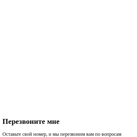
П
Д
P
г
2
Перезвоните мне
Оставьте свой номер, и мы перезвоним вам по вопросам