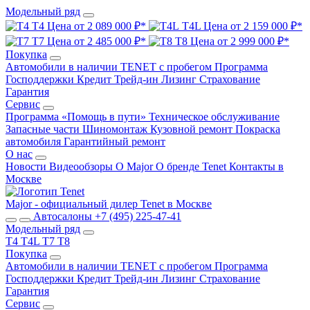
Модельный ряд
T4
Цена от 2 089 000 ₽*
T4L
Цена от 2 159 000 ₽*
T7
Цена от 2 485 000 ₽*
T8
Цена от 2 999 000 ₽*
Покупка
Автомобили в наличии
TENET с пробегом
Программа
Господдержки
Кредит
Трейд-ин
Лизинг
Страхование
Гарантия
Сервис
Программа «Помощь в пути»
Техническое обслуживание
Запасные части
Шиномонтаж
Кузовной ремонт
Покраска
автомобиля
Гарантийный ремонт
О нас
Новости
Видеообзоры
О Major
О бренде Tenet
Контакты в
Москве
Major - официальный дилер Tenet в Москве
Автосалоны
+7 (495) 225-47-41
Модельный ряд
T4
T4L
T7
T8
Покупка
Автомобили в наличии
TENET с пробегом
Программа
Господдержки
Кредит
Трейд-ин
Лизинг
Страхование
Гарантия
Сервис