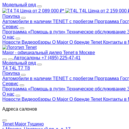
Модельный ряд
T4
Цена от 2 089 000 ₽*
T4L
Цена от 2 159 000 
Покупка
Автомобили в наличии
TENET с пробегом
Программа Гос
Сервис
Программа «Помощь в пути»
Техническое обслуживание
О нас
Новости
Видеообзоры
О Major
О бренде Tenet
Контакты в
Major - официальный дилер Tenet в Москве
Автосалоны
+7 (495) 225-47-41
Модельный ряд
T4
T4L
T7
T8
Покупка
Автомобили в наличии
TENET с пробегом
Программа Гос
Сервис
Программа «Помощь в пути»
Техническое обслуживание
О нас
Новости
Видеообзоры
О Major
О бренде Tenet
Контакты в
Адреса салонов
Tenet Major Тушино