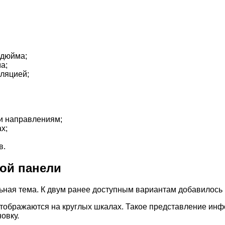
 дюйма;
а;
оляцией;
ти направлениям;
х;
в.
ой панели
ьная тема. К двум ранее доступным вариантам добавилось
отображаются на круглых шкалах. Такое представление ин
овку.