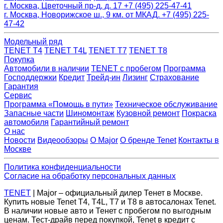
г. Москва, Цветочный пр-д, д. 17
+7 (495) 225-47-41
г. Москва, Новорижское ш., 9 км. от МКАД.
+7 (495) 225-
47-42
Модельный ряд
TENET T4
TENET T4L
TENET T7
TENET T8
Покупка
Автомобили в наличии
TENET с пробегом
Программа
Господдержки
Кредит
Трейд-ин
Лизинг
Страхование
Гарантия
Сервис
Программа «Помощь в пути»
Техническое обслуживание
Запасные части
Шиномонтаж
Кузовной ремонт
Покраска
автомобиля
Гарантийный ремонт
О нас
Новости
Видеообзоры
О Major
О бренде Tenet
Контакты в
Москве
Политика конфиденциальности
Согласие на обработку персональных данных
TENET
| Major – официальный дилер Тенет в Москве.
Купить новые Tenet Т4, T4L, Т7 и Т8 в автосалонах Tenet.
В наличии новые авто и Тенет с пробегом по выгодным
ценам. Тест-драйв перед покупкой, Tenet в кредит с