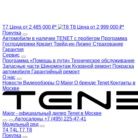
T7
Цена от 2 485 000 ₽*
T8
Цена от 2 999 000 ₽*
Покупка
Автомобили в наличии
TENET с пробегом
Программа
Господдержки
Кредит
Трейд-ин
Лизинг
Страхование
Гарантия
Сервис
Программа «Помощь в пути»
Техническое обслуживание
Запасные части
Шиномонтаж
Кузовной ремонт
Покраска
автомобиля
Гарантийный ремонт
О нас
Новости
Видеообзоры
О Major
О бренде Tenet
Контакты в
Москве
Major - официальный дилер Tenet в Москве
Автосалоны
+7 (495) 225-47-41
Модельный ряд
T4
T4L
T7
T8
Покупка