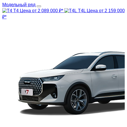
Модельный ряд
T4
Цена от 2 089 000 ₽*
T4L
Цена от 2 159 000
₽*